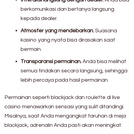
berkomunikasi dan bertanya langsung
kepada dealer.
Atmosfer yang mendebarkan.
Suasana
kasino yang nyata bisa dirasakan saat
bermain.
Transparansi permainan.
Anda bisa melihat
semua tindakan secara langsung, sehingga
lebih percaya pada hasil permainan.
Permainan seperti blackjack dan roulette di live
casino menawarkan sensasi yang sulit ditandingi.
Misalnya, saat Anda mengangkat taruhan di meja
blackjack, adrenalin Anda pasti akan meningkat.