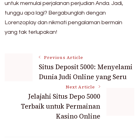
untuk memulai perjalanan perjudian Anda. Jadi,
tunggu apa lagi? Bergabunglah dengan
Lorenzoplay dan nikmati pengalaman bermain
yang tak terlupakan!
Post
Previous Article
Situs Deposit 5000: Menyelami
Dunia Judi Online yang Seru
Navigation
Next Article
Jelajahi Situs Depo 5000
Terbaik untuk Permainan
Kasino Online