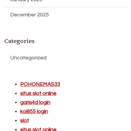
December 2025
Categories
Uncategorized
POHONEMAS33
situs slot online
garis4d login
koi855 login
slot
situs slot online