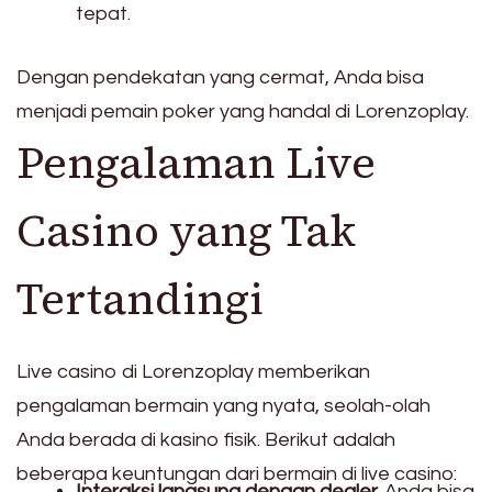
tepat.
Dengan pendekatan yang cermat, Anda bisa
menjadi pemain poker yang handal di Lorenzoplay.
Pengalaman Live
Casino yang Tak
Tertandingi
Live casino di Lorenzoplay memberikan
pengalaman bermain yang nyata, seolah-olah
Anda berada di kasino fisik. Berikut adalah
beberapa keuntungan dari bermain di live casino:
Interaksi langsung dengan dealer.
Anda bisa