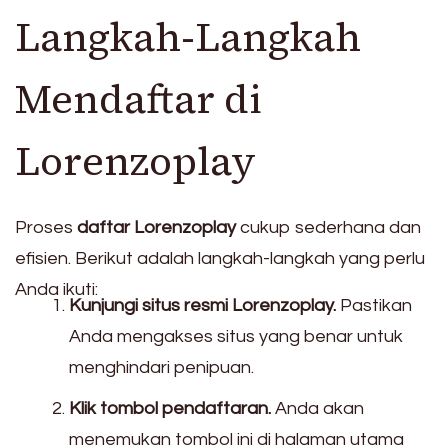
Langkah-Langkah
Mendaftar di
Lorenzoplay
Proses
daftar Lorenzoplay
cukup sederhana dan
efisien. Berikut adalah langkah-langkah yang perlu
Anda ikuti:
Kunjungi situs resmi Lorenzoplay.
Pastikan
Anda mengakses situs yang benar untuk
menghindari penipuan.
Klik tombol pendaftaran.
Anda akan
menemukan tombol ini di halaman utama