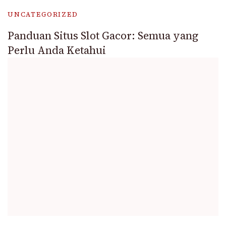
UNCATEGORIZED
Panduan Situs Slot Gacor: Semua yang
Perlu Anda Ketahui