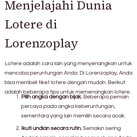
Menjelajahi Dunia
Lotere di
Lorenzoplay
Lotere adalah cara lain yang menyenangkan untuk
mencoba peruntungan Anda. Di Lorenzoplay, Anda
bisa membeli tiket lotere dengan mudah. Berikut
adalah beberapa tips untuk memenangkan lotere:
Pilih angka dengan bijak.
Beberapa pemain
percaya pada angka keberuntungan,
sementara yang lain memilih secara acak.
Ikuti undian secara rutin.
Semakin sering