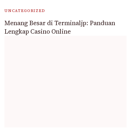
UNCATEGORIZED
Menang Besar di Terminaljp: Panduan
Lengkap Casino Online