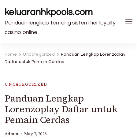
keluaranhkpools.com
Panduan lengkap tentang sistem tier loyalty
casino online.
Home
Uncategorized
Panduan Lengkap Lorenzoplay
Daftar untuk Pemain Cerdas
UNCATEGORIZED
Panduan Lengkap
Lorenzoplay Daftar untuk
Pemain Cerdas
Admin
May 7, 2026