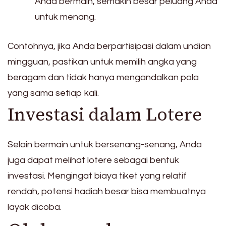
Anda bermain, semakin besar peluang Anda
untuk menang.
Contohnya, jika Anda berpartisipasi dalam undian
mingguan, pastikan untuk memilih angka yang
beragam dan tidak hanya mengandalkan pola
yang sama setiap kali.
Investasi dalam Lotere
Selain bermain untuk bersenang-senang, Anda
juga dapat melihat lotere sebagai bentuk
investasi. Mengingat biaya tiket yang relatif
rendah, potensi hadiah besar bisa membuatnya
layak dicoba.