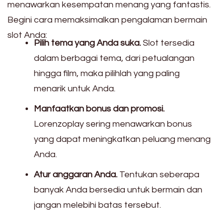
menawarkan kesempatan menang yang fantastis.
Begini cara memaksimalkan pengalaman bermain
slot Anda:
Pilih tema yang Anda suka.
Slot tersedia
dalam berbagai tema, dari petualangan
hingga film, maka pilihlah yang paling
menarik untuk Anda.
Manfaatkan bonus dan promosi.
Lorenzoplay sering menawarkan bonus
yang dapat meningkatkan peluang menang
Anda.
Atur anggaran Anda.
Tentukan seberapa
banyak Anda bersedia untuk bermain dan
jangan melebihi batas tersebut.